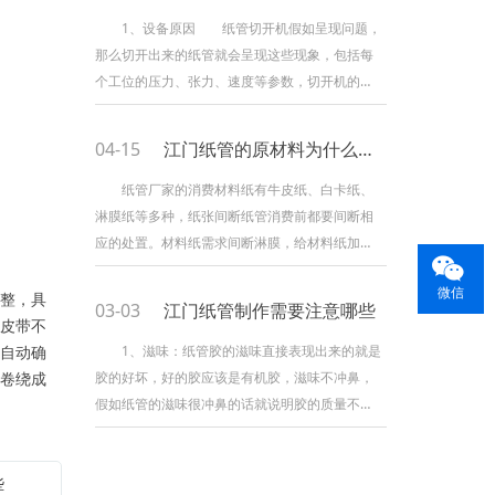
是日子中使用的比较广泛的产品，跟着社会的展
1、设备原因 纸管切开机假如呈现问题，
开而变得越来越多了。 该产品跟着社会的展
那么切开出来的纸管就会呈现这些现象，包括每
开运用的越来越多了，而且，该产品是一种卷制
个工位的压力、张力、速度等参数，切开机的刀
作业平稳，成型圆度好，
具、纸管切开的长度等也会影响。假如是这些原
因形成的不能说明纸管有存在问题。 2、操作
04-15
江门纸管的原材料为什么选用牛皮纸？
原因 详尽的操作有能有效避免呈现这样的情
况，事前查看承认挑选纸管、张贴薄膜的手法等
纸管厂家的消费材料纸有牛皮纸、白卡纸、
方面进行标准操作，纸管的直线度、恰当添加纸
淋膜纸等多种，纸张间断纸管消费前都要间断相
管的壁厚等。也是不能忽略的事项。 3、质量
应的处置。材料纸需求间断淋膜，给材料纸加上
原因 当呈现质
一层膜，使之防水、防油、可热合，使之光滑美
微信
丽。然后，纸管如需间断印刷，经过印刷机将纸
整，具
03-03
江门纸管制作需要注意哪些
张间断印刷。再次，淋膜纸需求经过纸管分切复
皮带不
卷机间断切卷，制作成适合的标准。之后，经过
自动确
1、滋味：纸管胶的滋味直接表现出来的就是
纸管机上胶、卷管、切分，制作成不同规格的纸
卷绕成
胶的好坏，好的胶应该是有机胶，滋味不冲鼻，
管。 咱们先来看一下牛皮纸的来源，这需求
假如纸管的滋味很冲鼻的话就说明胶的质量不
追溯到古代，其时牛皮纸
好，这样不光影响了纸管的紧实，相同也会让您
的产品也附着上异味，影响您的客户对产品的点
些
评。 2、紧实度：纸管比较紧实，在产品滚装